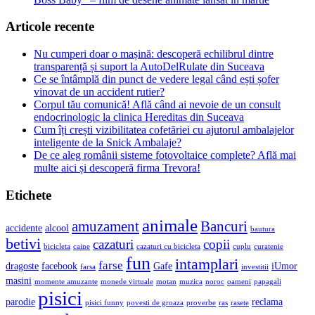
Articole recente
Nu cumperi doar o mașină: descoperă echilibrul dintre
transparență și suport la AutoDelRulate din Suceava
Ce se întâmplă din punct de vedere legal când ești șofer
vinovat de un accident rutier?
Corpul tău comunică! Află când ai nevoie de un consult
endocrinologic la clinica Hereditas din Suceava
Cum îți crești vizibilitatea cofetăriei cu ajutorul ambalajelor
inteligente de la Snick Ambalaje?
De ce aleg românii sisteme fotovoltaice complete? Află mai
multe aici și descoperă firma Trevora!
Etichete
animale
amuzament
Bancuri
accidente
alcool
bautura
betivi
cazaturi
copii
bicicleta
caine
cazaturi cu bicicleta
cuplu
curatenie
fun
intamplari
farse
dragoste
facebook
Gafe
iUmor
farsa
investitii
masini
momente amuzante
monede virtuale
motan
muzica
noroc
oameni
papagali
pisici
parodie
reclama
pisici funny
povesti de groaza
proverbe
ras
rasete