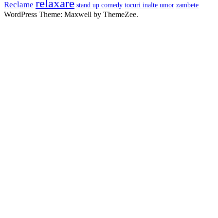
relaxare
Reclame
stand up comedy
tocuri inalte
umor
zambete
WordPress Theme: Maxwell by ThemeZee.