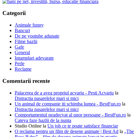
Categorii
Animale funny
Bancuri
De pe youtube adunate
Filme hazlii
Gafe
General
Intamplari adevarate
Perle
Reclame
Comentarii recente
Palacerea de a avea propriul acvariu - Pesti Acvariu
la
Distractia pasarelelor mari si mici
Un animal de companie iti schimba lumea - BestFun.ro
la
Distractia pasarelelor mari si mici
Comportamentul neadecvat al unor persoane - BestFun.ro
la
Cateva faze hazlii de la nunta
Studio Online
la
Un job ce te poate satisface financiar
O reclama pentru un film de desene animate | Best Ad
la
„The
Boss Baby” – film de desene animate lansat in martie