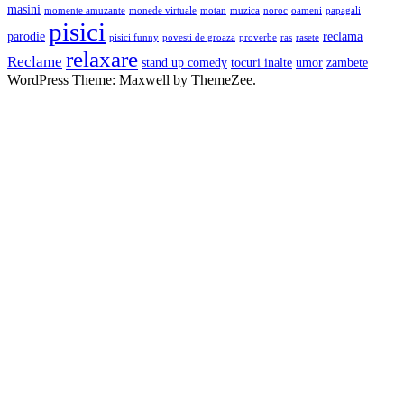
masini
momente amuzante
monede virtuale
motan
muzica
noroc
oameni
papagali
pisici
parodie
reclama
pisici funny
povesti de groaza
proverbe
ras
rasete
relaxare
Reclame
stand up comedy
tocuri inalte
umor
zambete
WordPress Theme: Maxwell by ThemeZee.