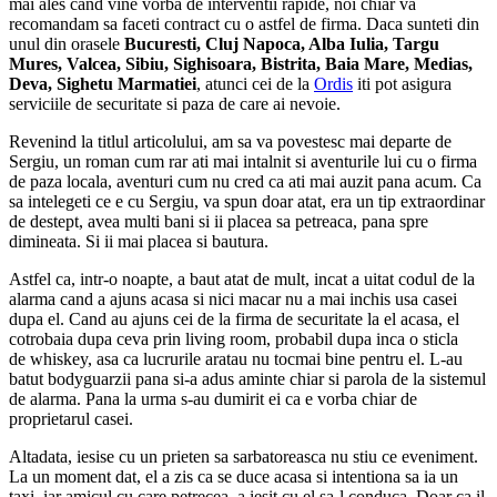
mai ales cand vine vorba de interventii rapide, noi chiar va
recomandam sa faceti contract cu o astfel de firma. Daca sunteti din
unul din orasele
Bucuresti, Cluj Napoca, Alba Iulia, Targu
Mures, Valcea, Sibiu, Sighisoara, Bistrita, Baia Mare, Medias,
Deva, Sighetu Marmatiei
, atunci cei de la
Ordis
iti pot asigura
serviciile de securitate si paza de care ai nevoie.
Revenind la titlul articolului, am sa va povestesc mai departe de
Sergiu, un roman cum rar ati mai intalnit si aventurile lui cu o firma
de paza locala, aventuri cum nu cred ca ati mai auzit pana acum. Ca
sa intelegeti ce e cu Sergiu, va spun doar atat, era un tip extraordinar
de destept, avea multi bani si ii placea sa petreaca, pana spre
dimineata. Si ii mai placea si bautura.
Astfel ca, intr-o noapte, a baut atat de mult, incat a uitat codul de la
alarma cand a ajuns acasa si nici macar nu a mai inchis usa casei
dupa el. Cand au ajuns cei de la firma de securitate la el acasa, el
cotrobaia dupa ceva prin living room, probabil dupa inca o sticla
de whiskey, asa ca lucrurile aratau nu tocmai bine pentru el. L-au
batut bodyguarzii pana si-a adus aminte chiar si parola de la sistemul
de alarma. Pana la urma s-au dumirit ei ca e vorba chiar de
proprietarul casei.
Altadata, iesise cu un prieten sa sarbatoreasca nu stiu ce eveniment.
La un moment dat, el a zis ca se duce acasa si intentiona sa ia un
taxi, iar amicul cu care petrecea, a iesit cu el sa-l conduca. Doar ca il