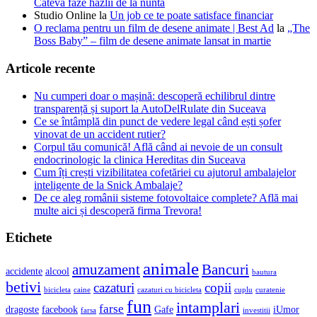
Cateva faze hazlii de la nunta
Studio Online
la
Un job ce te poate satisface financiar
O reclama pentru un film de desene animate | Best Ad
la
„The
Boss Baby” – film de desene animate lansat in martie
Articole recente
Nu cumperi doar o mașină: descoperă echilibrul dintre
transparență și suport la AutoDelRulate din Suceava
Ce se întâmplă din punct de vedere legal când ești șofer
vinovat de un accident rutier?
Corpul tău comunică! Află când ai nevoie de un consult
endocrinologic la clinica Hereditas din Suceava
Cum îți crești vizibilitatea cofetăriei cu ajutorul ambalajelor
inteligente de la Snick Ambalaje?
De ce aleg românii sisteme fotovoltaice complete? Află mai
multe aici și descoperă firma Trevora!
Etichete
animale
amuzament
Bancuri
accidente
alcool
bautura
betivi
cazaturi
copii
bicicleta
caine
cazaturi cu bicicleta
cuplu
curatenie
fun
intamplari
farse
dragoste
facebook
Gafe
iUmor
farsa
investitii