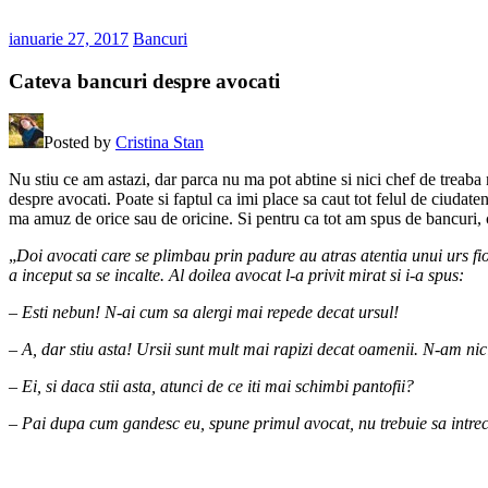
ianuarie 27, 2017
Bancuri
Cateva bancuri despre avocati
Posted by
Cristina Stan
Nu stiu ce am astazi, dar parca nu ma pot abtine si nici chef de treaba
despre avocati. Poate si faptul ca imi place sa caut tot felul de ciudate
ma amuz de orice sau de oricine. Si pentru ca tot am spus de bancuri, 
„
Doi avocati care se plimbau prin padure au atras atentia unui urs fior
a inceput sa se incalte. Al doilea avocat l-a privit mirat si i-a spus:
– Esti nebun! N-ai cum sa alergi mai repede decat ursul!
– A, dar stiu asta! Ursii sunt mult mai rapizi decat oamenii. N-am nic
– Ei, si daca stii asta, atunci de ce iti mai schimbi pantofii?
– Pai dupa cum gandesc eu, spune primul avocat, nu trebuie sa intrec u