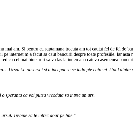
 nu mai am. Si pentru ca saptamana trecuta am tot cautat fel de fel de ba
nii pe internet m-a facut sa caut bancurii despre toate profesiile. Iar ast
cred ca cel mai bine ar fi sa va las la indemana cateva asemenea bancuri 
os. Ursul i-a observat si a inceput sa se indrepte catre ei. Unul dintre 
i o speranta ca voi putea vreodata sa intrec un urs.
rsul. Trebuie sa te intrec doar pe tine
.”