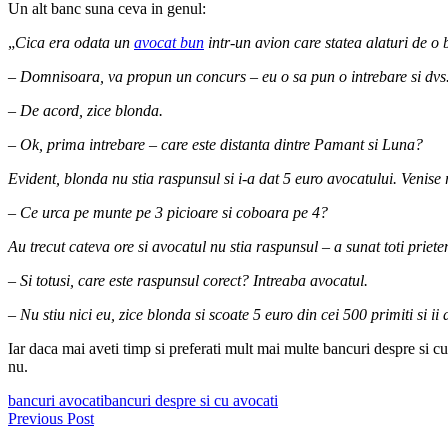
Un alt banc suna ceva in genul:
„
Cica era odata un
avocat bun
intr-un avion care statea alaturi de o 
– Domnisoara, va propun un concurs – eu o sa pun o intrebare si dvs. 
– De acord, zice blonda.
– Ok, prima intrebare – care este distanta dintre Pamant si Luna?
Evident, blonda nu stia raspunsul si i-a dat 5 euro avocatului. Venise
– Ce urca pe munte pe 3 picioare si coboara pe 4?
Au trecut cateva ore si avocatul nu stia raspunsul – a sunat toti prieten
– Si totusi, care este raspunsul corect? Intreaba avocatul.
– Nu stiu nici eu, zice blonda si scoate 5 euro din cei 500 primiti si ii
Iar daca mai aveti timp si preferati mult mai multe bancuri despre si cu 
nu.
bancuri avocati
bancuri despre si cu avocati
Navigare
Previous Post