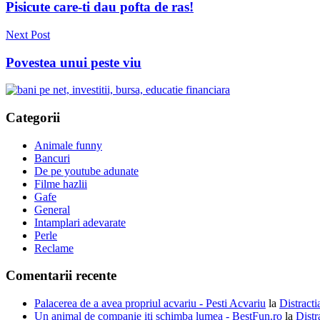
în
Pisicute care-ti dau pofta de ras!
articole
Next Post
Povestea unui peste viu
Categorii
Animale funny
Bancuri
De pe youtube adunate
Filme hazlii
Gafe
General
Intamplari adevarate
Perle
Reclame
Comentarii recente
Palacerea de a avea propriul acvariu - Pesti Acvariu
la
Distracti
Un animal de companie iti schimba lumea - BestFun.ro
la
Distr