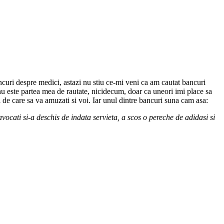
ncuri despre medici, astazi nu stiu ce-mi veni ca am cautat bancuri
a nu este partea mea de rautate, nicidecum, doar ca uneori imi place sa
de care sa va amuzati si voi. Iar unul dintre bancuri suna cam asa:
avocati si-a deschis de indata servieta, a scos o pereche de adidasi si